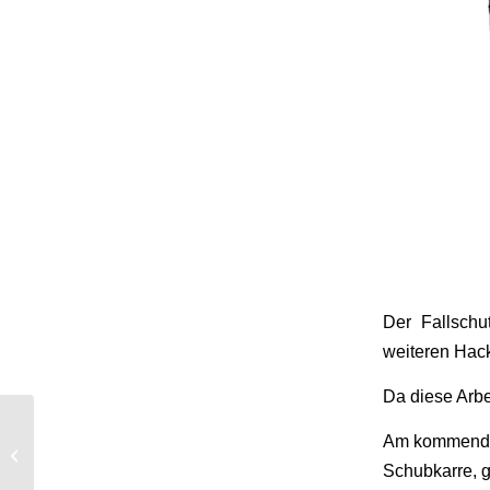
Der Fallschu
weiteren Hack
Da diese Arbe
Am kommenden
Die Alte Dorfschmiede
in Wachenheim
Schubkarre, 