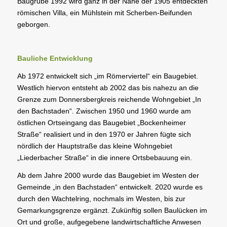
Baugrube 1992 wird ganz in der Nähe der 1905 entdeckten
römischen Villa, ein Mühlstein mit Scherben-Beifunden
geborgen.
Bauliche Entwicklung
Ab 1972 entwickelt sich „im Römerviertel“ ein Baugebiet.
Westlich hiervon entsteht ab 2002 das bis nahezu an die
Grenze zum Donnersbergkreis reichende Wohngebiet „In
den Bachstaden“. Zwischen 1950 und 1960 wurde am
östlichen Ortseingang das Baugebiet „Bockenheimer
Straße“ realisiert und in den 1970 er Jahren fügte sich
nördlich der Hauptstraße das kleine Wohngebiet
„Liederbacher Straße“ in die innere Ortsbebauung ein.
Ab dem Jahre 2000 wurde das Baugebiet im Westen der
Gemeinde „in den Bachstaden“ entwickelt. 2020 wurde es
durch den Wachtelring, nochmals im Westen, bis zur
Gemarkungsgrenze ergänzt. Zukünftig sollen Baulücken im
Ort und große, aufgegebene landwirtschaftliche Anwesen