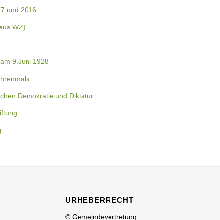
77 und 2016
 aus WZ)
am 9.Juni 1928
Ehrenmals
schen Demokratie und Diktatur
iftung
g
URHEBERRECHT
© Gemeindevertretung