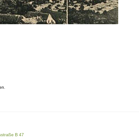
en.
sstraße B 47