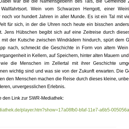
Dabei war die die Namensgeberin des Tals, die Gemeinde Ze
 Wallfahrtsort. Wein vom Schwarzen Herrgott, einer Wein
r noch vor hundert Jahren in aller Munde. Es ist ein Tal mit vi
elt für sich, in der die Uhren noch heute ein bisschen anders
t. Jens Hübschen begibt sich auf eine Zeitreise durch diese
ist mit der Kutsche zwischen Windrädern hindurch, spürt dem
lipp nach, schmeckt die Geschichte in Form von altem Wein
rgangenheit in Kellern, auf Speichern, hinter alten Mauern un
, wie die Menschen im Zellertal mit ihrer Geschichte um
hnen wichtig sind und was sie von der Zukunft erwarten. Die 
ten den Menschen machen die Reise durch dieses kleine, unbe
eren, unvergesslichen Erlebnis.
ie den Link zur SWR-Mediathek:
ediathek.de/player.htm?show=17a08fb0-bfaf-11e7-a6b5-00505