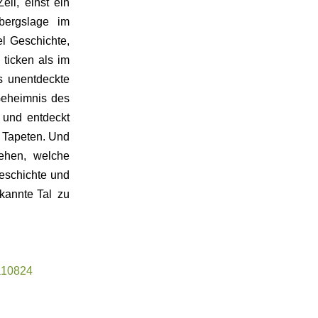
ll, einst ein
bergslage im
el Geschichte,
 ticken als im
s unentdeckte
 Geheimnis des
 und entdeckt
d Tapeten. Und
gehen, welche
Geschichte und
kannte Tal zu
6a10824