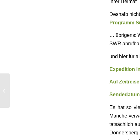
ihrer Heimat
Deshalb nich
Programm Sü
… übrigens: W
SWR abrufbar
und hier für a
Expedition i
Auf Zeitreise
O’zapft is … un die
Musi spielt
Sendedatum:
Es hat so vie
Manche verwec
tatsächlich a
Donnersberg 