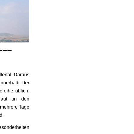
–––
ertal. Daraus
nnerhalb der
ereihe üblich,
haut an den
n mehrere Tage
d.
esonderheiten