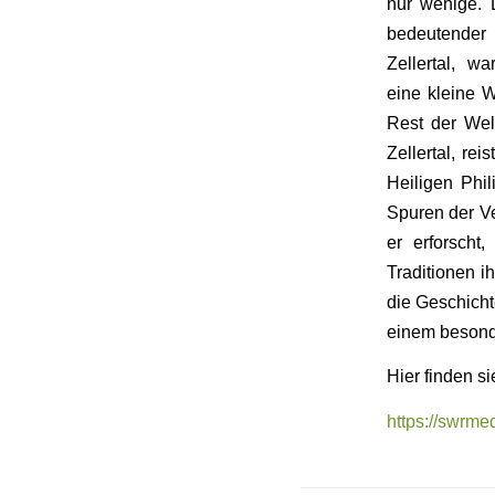
nur wenige. 
bedeutender
Zellertal, wa
eine kleine W
Rest der Wel
Zellertal, re
Heiligen Phi
Spuren der Ve
er erforscht
Traditionen i
die Geschich
einem besond
Hier finden s
https://swrm