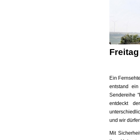
Freita
Ein Fernseht
entstand ei
Sendereihe “E
entdeckt d
unterschiedli
und wir dürfe
Mit Sicherhe