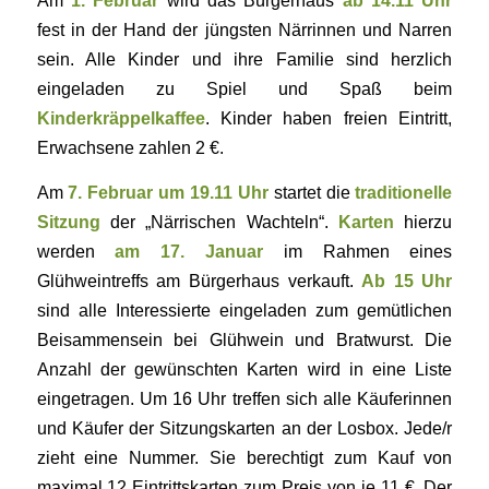
Am
1. Februar
wird das Bürgerhaus
ab 14.11 Uhr
fest in der Hand der jüngsten Närrinnen und Narren
sein. Alle Kinder und ihre Familie sind herzlich
eingeladen zu Spiel und Spaß beim
Kinderkräppelkaffee
. Kinder haben freien Eintritt,
Erwachsene zahlen 2 €.
Am
7. Februar um 19.11 Uhr
startet die
traditionelle
Sitzung
der „Närrischen Wachteln“.
Karten
hierzu
werden
am 17. Januar
im Rahmen eines
Glühweintreffs
am Bürgerhaus
verkauft.
Ab 15 Uhr
sind alle Interessierte eingeladen zum gemütlichen
Beisammensein bei Glühwein und Bratwurst. Die
Anzahl der gewünschten Karten wird in eine Liste
eingetragen. Um 16 Uhr treffen sich alle Käuferinnen
und Käufer der Sitzungskarten an der Losbox. Jede/r
zieht eine Nummer. Sie berechtigt zum Kauf von
maximal 12 Eintrittskarten zum Preis von je 11 €. Der