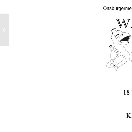
Ortsbürgermei
Der Fastnachtsverein
lädt zum Ausflug nach
Rüdesheim ein