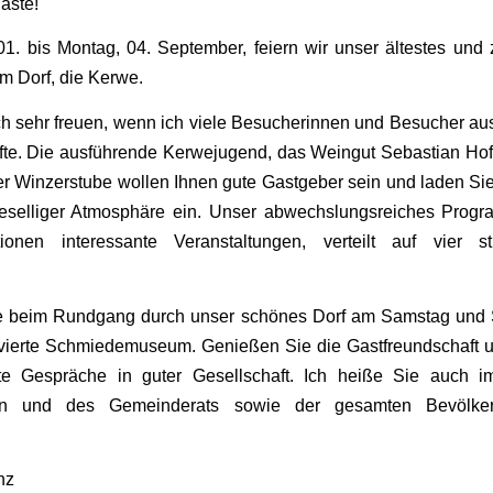
äste!
01. bis Montag, 04. September, feiern wir unser ältestes und
im Dorf, die Kerwe.
h sehr freuen, wenn ich viele Besucherinnen und Besucher au
fte. Die ausführende Kerwejugend, das Weingut Sebastian Ho
 Winzerstube wollen Ihnen gute Gastgeber sein und laden Sie 
eselliger Atmosphäre ein. Unser abwechslungsreiches Progra
ionen interessante Veranstaltungen, verteilt auf vier s
 beim Rundgang durch unser schönes Dorf am Samstag und
vierte Schmiedemuseum. Genießen Sie die Gastfreundschaft 
te Gespräche in guter Gesellschaft. Ich heiße Sie auch
en und des Gemeinderats sowie der gesamten Bevölker
nz