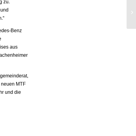
g zu.
 und
.“
cedes-Benz
e
ises aus
 Wachenheimer
sgemeinderat,
es neuen MTF
hr und die