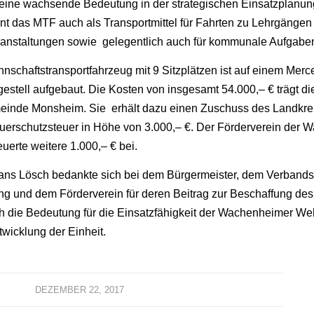
 eine wachsende Bedeutung in der strategischen Einsatzplanun
ent das MTF auch als Transportmittel für Fahrten zu Lehrgängen
anstaltungen sowie gelegentlich auch für kommunale Aufgaben
schaftstransportfahrzeug mit 9 Sitzplätzen ist auf einem Mer
gestell aufgebaut. Die Kosten von insgesamt 54.000,– € trägt di
inde Monsheim. Sie erhält dazu einen Zuschuss des Landkre
euerschutzsteuer in Höhe von 3.000,– €. Der Förderverein der
uerte weitere 1.000,– € bei.
ans Lösch bedankte sich bei dem Bürgermeister, dem Verband
ng und dem Förderverein für deren Beitrag zur Beschaffung d
ch die Bedeutung für die Einsatzfähigkeit der Wachenheimer We
twicklung der Einheit.
DEZEMBER 22, 2017