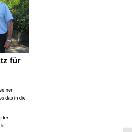
z für
seinen
s das in die
nder
der