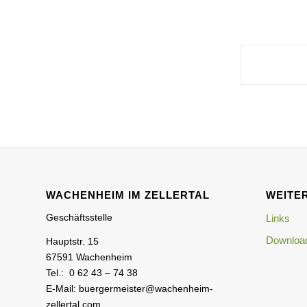
WACHENHEIM IM ZELLERTAL
WEITER
Geschäftsstelle
Links
Download
Hauptstr. 15
67591 Wachenheim
Tel.: 0 62 43 – 74 38
E-Mail: buergermeister@wachenheim-
zellertal.com