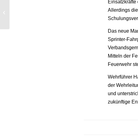
Einsatzkräfte
Erinnerung an
Allerdings di
ermordete Juden
Schulungsver
Das neue Mann
Sprinter-Fahr
Verbandsgeme
Mitteln der F
Feuerwehr ste
Wehrführer H
der Wehrleitu
und unterstri
zukünftige En