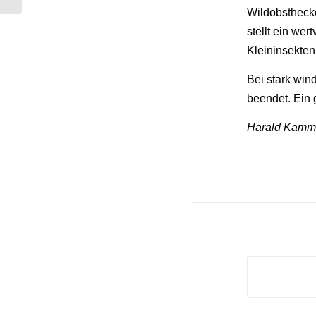
Wildobsthecke
stellt ein wer
Kleininsekten
Bei stark win
beendet. Ein 
Harald Kamme