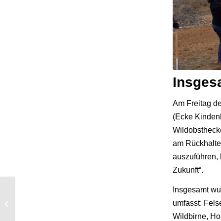
Insges
Am Freitag de
(Ecke Kindenh
Wildobsthecke
am Rückhalte
auszuführen, 
Zukunft“.
Insgesamt wur
Wachenheimer
umfasst: Fels
Senioren auf ihrem
Jährlichen Ausflug
Wildbirne, Ho