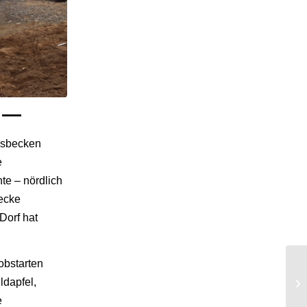
t —
ngsbecken
e
te – nördlich
ecke
Dorf hat
obstarten
ldapfel,
e