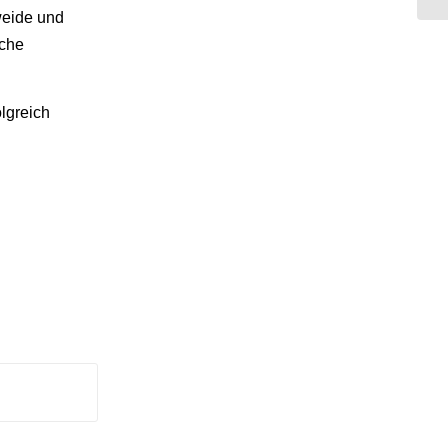
weide und
iche
lgreich