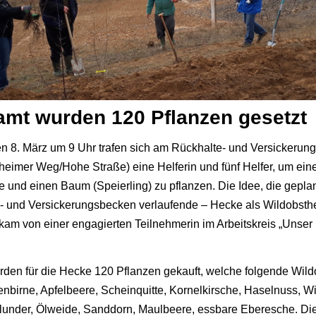
amt wurden 120 Pflanzen gesetz
n 8. März um 9 Uhr trafen sich am Rückhalte- und Versickeru
eimer Weg/Hohe Straße) eine Helferin und fünf Helfer, um ein
 und einen Baum (Speierling) zu pflanzen. Die Idee, die geplan
- und Versickerungsbecken verlaufende – Hecke als Wildobsth
kam von einer engagierten Teilnehmerin im Arbeitskreis „Unser 
den für die Hecke 120 Pflanzen gekauft, welche folgende Wild
enbirne, Apfelbeere, Scheinquitte, Kornelkirsche, Haselnuss, Wi
lunder, Ölweide, Sanddorn, Maulbeere, essbare Eberesche. Di