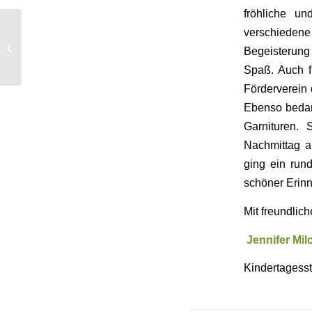
fröhliche u
verschiedene
Wachenheim im SWR
Begeisterung
Fernsehen
Spaß. Auch f
Förderverein 
Ebenso bedan
Garnituren.
Nachmittag a
ging ein run
schöner Erinn
Mit freundlic
Jennifer Mil
Kindertagesst