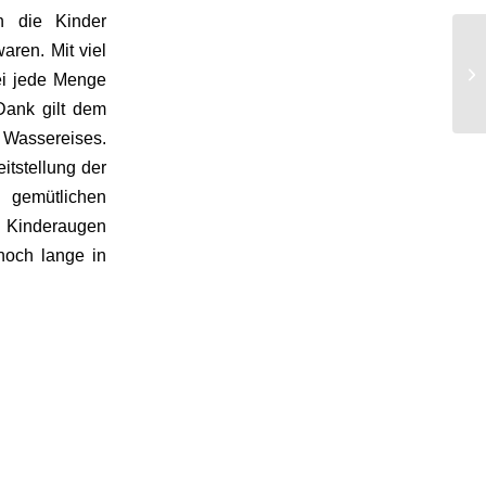
n die Kinder
ren. Mit viel
ei jede Menge
Dank gilt dem
n Wassereises.
tstellung der
 gemütlichen
n Kinderaugen
noch lange in