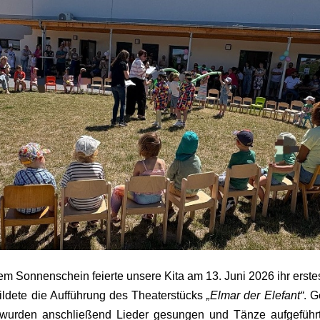
em Sonnenschein feierte unsere Kita am 13. Juni 2026 ihr erst
ildete die Aufführung des Theaterstücks
„Elmar der Elefant“
. 
wurden anschließend Lieder gesungen und Tänze aufgeführt,