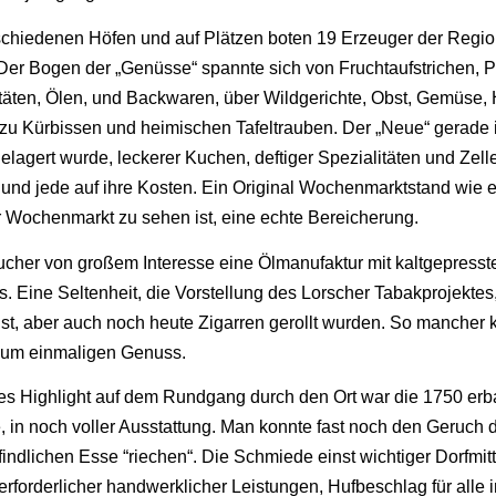
schiedenen Höfen und auf Plätzen boten 19 Erzeuger der Regio
Der Bogen der „Genüsse“ spannte sich von Fruchtaufstrichen, 
täten, Ölen, und Backwaren, über Wildgerichte, Obst, Gemüse,
s zu Kürbissen und heimischen Tafeltrauben. Der „Neue“ gerade 
gelagert wurde, leckerer Kuchen, deftiger Spezialitäten und Zell
und jede auf ihre Kosten. Ein Original Wochenmarktstand wie er
Wochenmarkt zu sehen ist, eine echte Bereicherung.
ucher von großem Interesse eine Ölmanufaktur mit kaltgepresst
. Eine Seltenheit, die Vorstellung des Lorscher Tabakprojektes
st, aber auch noch heute Zigarren gerollt wurden. So mancher k
 zum einmaligen Genuss.
es Highlight auf dem Rundgang durch den Ort war die 1750 erb
 in noch voller Ausstattung. Man konnte fast noch den Geruch 
findlichen Esse “riechen“. Die Schmiede einst wichtiger Dorfmit
rforderlicher handwerklicher Leistungen, Hufbeschlag für alle 