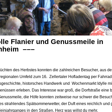
lle Flanier und Genussmeile in
nheim –––
üchten des Herbstes konnten die zahlreichen Besucher, aus d
regionalen Umfeld zum 16. Zellertaler Hofladentag per Fahrr
tsgeschichte, historsches Handwerk und Wochenmarkt Idylle mit 
Genüssen erleben. Das Interesse war groß, die Dorfstraße eine 
Genussmeile, die Höfe konnten zeitweise nur schwer die Besuch
s strahlendes Spätsommerwetter, der Duft eines reichlich und 
njahrganges in den Straßen. Herz was willst du mehr.