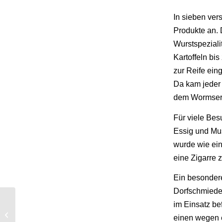
In sieben ver
Produkte an. 
Wurstspeziali
Kartoffeln bi
zur Reife ein
Da kam jeder 
dem Wormser 
Für viele Bes
Essig und Mus
wurde wie ein
eine Zigarre
Ein besonder
Dorfschmiede,
im Einsatz be
25 Jahre Förderverein
der Freiwilligen
einen wegen e