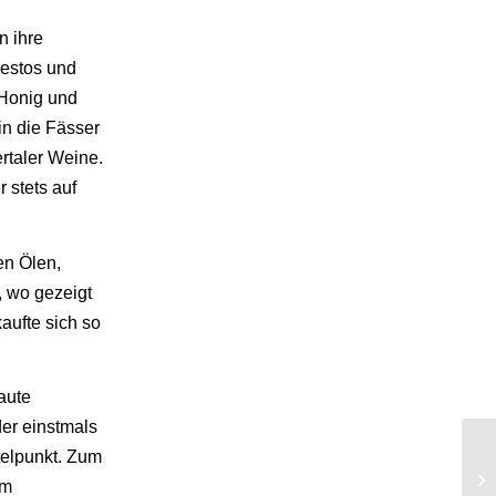
n ihre
Pestos und
 Honig und
in die Fässer
ertaler Weine.
 stets auf
en Ölen,
, wo gezeigt
aufte sich so
aute
der einstmals
telpunkt. Zum
im