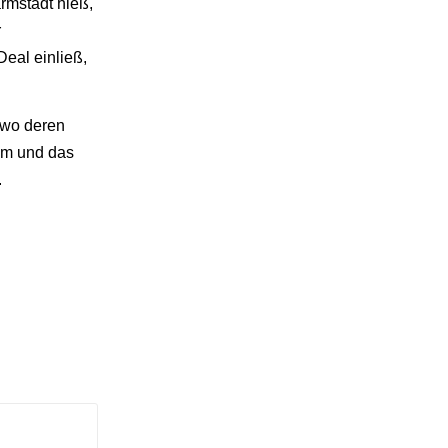
rmstadt hieß,
r
Deal einließ,
“ wo deren
im und das
.