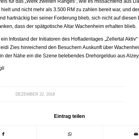
reis für das „Werk zweiten Ranges“, wie es missachtend aus Da
 hielt und nicht mehr als 3.500 RM zu zahlen bereit war, und de
nd hartnäckig bei seiner Forderung blieb, sich nicht auf diesen 
danken, dass der spätgotische Altar Wachenheim erhalten blieb.
ein Infostand der Initiatoren des Hofladentages „Zellertal Aktiv
Heidi Zies hinreichend den Besuchern Auskunft über Wachenhe
; in der Nähe ein die Szene belebendes Drehorgelduo aus Alzey
li
DEZEMBER 22, 2018
Eintrag teilen