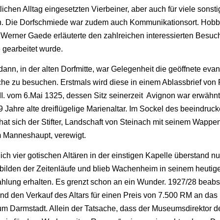
lichen Alltag eingesetzten Vierbeiner, aber auch für viele sonst
en. Die Dorfschmiede war zudem auch Kommunikationsort. Hob
 Werner Gaede erläuterte den zahlreichen interessierten Besuc
gearbeitet wurde.
dann, in der alten Dorfmitte, war Gelegenheit die geöffnete eva
he zu besuchen. Erstmals wird diese in einem Ablassbrief von
. vom 6.Mai 1325, dessen Sitz seinerzeit Avignon war erwähnt
9 Jahre alte dreiflügelige Marienaltar. Im Sockel des beeindruc
at sich der Stifter, Landschaft von Steinach mit seinem Wappen
m Manneshaupt, verewigt.
ich vier gotischen Altären in der einstigen Kapelle überstand nu
bilden der Zeitenläufe und blieb Wachenheim in seinem heutig
ahlung erhalten. Es grenzt schon an ein Wunder. 1927/28 beabsi
nd den Verkauf des Altars für einen Preis von 7.500 RM an das
 Darmstadt. Allein der Tatsache, dass der Museumsdirektor d