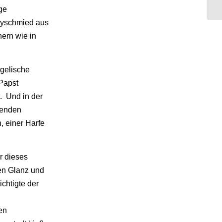
ige
byschmied aus
hern wie in
ngelische
 Papst
. Und in der
kenden
, einer Harfe
r dieses
en Glanz und
chtigte der
en