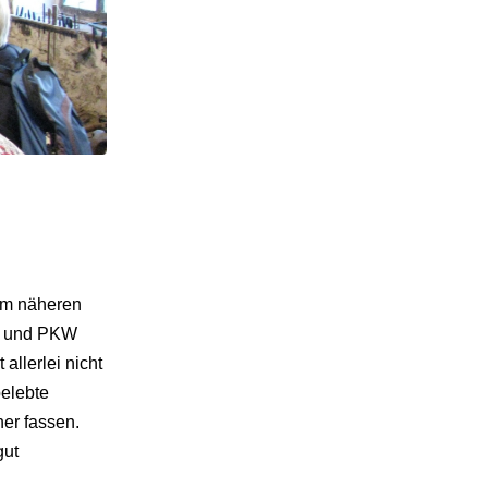
em näheren
ad und PKW
allerlei nicht
belebte
er fassen.
gut