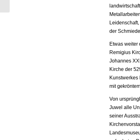
Feuerwehr
landwirtschaft
Metallarbeit
Leidenschaft,
der Schmiede 
Etwas weiter 
Remigius Kirc
Johannes XXII
Kirche der 52
Kunstwerkes h
mit gekrönte
Von ursprüngl
Juwel alle Un
seiner Ausstr
Kirchenvorsta
Landesmuseum