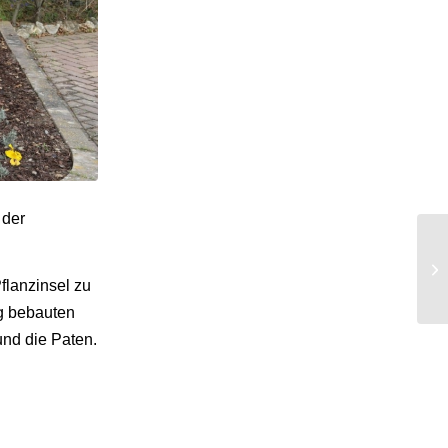
 der
flanzinsel zu
g bebauten
und die Paten.