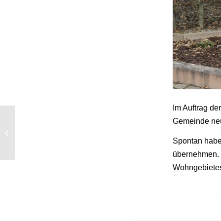
Im Auftrag de
Gemeinde neu
Zellertaler Ehrenmal
wurde saniert
Spontan haben
übernehmen. 
Wohngebietes 