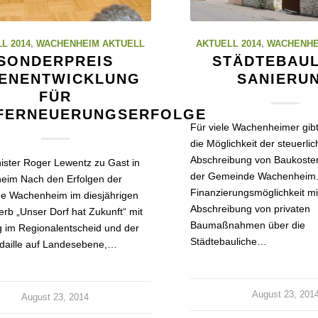
L 2014
,
WACHENHEIM AKTUELL
AKTUELL 2014
,
WACHENHE
SONDERPREIS
STÄDTEBAUL
NENENTWICKLUNG
SANIERU
FÜR
FERNEUERUNGSERFOLGE
Für viele Wachenheimer gibt
die Möglichkeit der steuerli
Abschreibung von Baukosten
ister Roger Lewentz zu Gast in
der Gemeinde Wachenheim
eim Nach den Erfolgen der
Finanzierungsmöglichkeit mi
e Wachenheim im diesjährigen
Abschreibung von privaten
rb „Unser Dorf hat Zukunft“ mit
Baumaßnahmen über die
 im Regionalentscheid und der
Städtebauliche…
daille auf Landesebene,…
August 23, 201
August 23, 2014