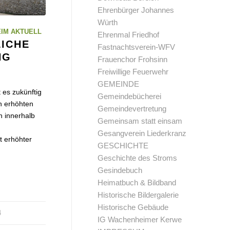
Ehrenbürger Johannes
Würth
IM AKTUELL
Ehrenmal Friedhof
ICHE
Fastnachtsverein-WFV
NG
Frauenchor Frohsinn
Freiwillige Feuerwehr
GEMEINDE
 es zukünftig
Gemeindebücherei
ch erhöhten
Gemeindevertretung
 innerhalb
Gemeinsam statt einsam
.
Gesangverein Liederkranz
t erhöhter
GESCHICHTE
Geschichte des Stroms
Gesindebuch
Heimatbuch & Bildband
Historische Bildergalerie
Historische Gebäude
4
IG Wachenheimer Kerwe