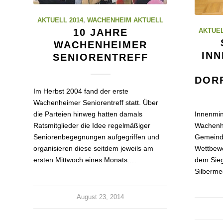
AKTUELL 2014
,
WACHENHEIM AKTUELL
10 JAHRE
AKTUEL
WACHENHEIMER
IN
SENIORENTREFF
DOR
Im Herbst 2004 fand der erste
Wachenheimer Seniorentreff statt. Über
Innenmin
die Parteien hinweg hatten damals
Wachenh
Ratsmitglieder die Idee regelmäßiger
Gemeind
Seniorenbegegnungen aufgegriffen und
Wettbewe
organisieren diese seitdem jeweils am
dem Sieg
ersten Mittwoch eines Monats.…
Silberme
August 23, 2014